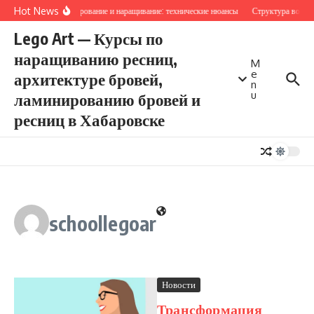
Перейти к содержанию
Hot News
Ламинирование и наращивание: технические нюансы
Структура волоса
Lego Art — Курсы по
наращиванию ресниц,
M
e
архитектуре бровей,
n
u
ламинированию бровей и
ресниц в Хабаровске
schoollegoar
Новости
Трансформация