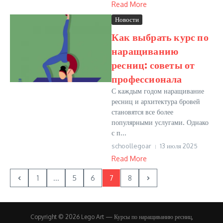
Read More
Новости
Как выбрать курс по
наращиванию
ресниц: советы от
профессионала
С каждым годом наращивание
ресниц и архитектура бровей
становятся все более
популярными услугами. Однако
с п...
schoollegoar
13 июля 2025
Read More
1
...
5
6
7
8
Copyright © 2026 Lego Art — Курсы по наращиванию ресниц,