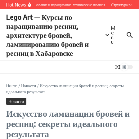
Перейти к содержанию
Hot News
Ламинирование и наращивание: технические нюансы
Структура волоса
Lego Art — Курсы по
наращиванию ресниц,
M
e
архитектуре бровей,
n
u
ламинированию бровей и
ресниц в Хабаровске
Home
/
Новости
/
Искусство ламинации бровей и ресниц: секреты
идеального результата
Новости
Искусство ламинации бровей и
ресниц: секреты идеального
результата