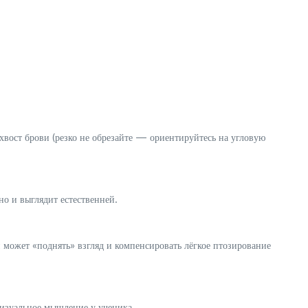
и хвост брови (резко не обрезайте — ориентируйтесь на угловую
о и выглядит естественней.
 может «поднять» взгляд и компенсировать лёгкое птозирование
визуальное мышление у ученика.