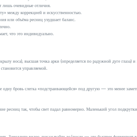
т лишь очевидные отличия.
рту» между коррекцией и искусственностью.
я или объёма ресниц ухудшает баланс.
тично.
ает, что это индивидуально.
крылу носа), высшая точка арки (определяется по радужной дуге глаза) 
 становится управляемой.
е одну бровь слегка «подстраивающейся» под другую — это менее заметн
е ресниц так, чтобы свет падал равномерно. Маленький угол подкрутки
тиях. Замедлите видео, показывайте до/после — это быстрее формирует 