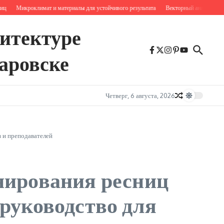
Микроклимат и материалы для устойчивого результата
Векторный анализ роста бр
хитектуре
аровске
Четверг, 6 августа, 2026
 и преподавателей
нирования ресниц
руководство для