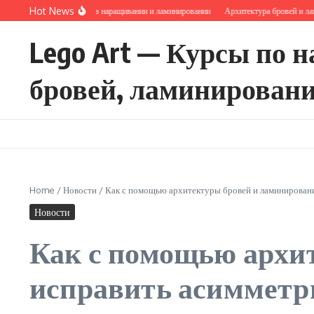
Перейти к содержанию
Hot News
Структура волоса в наращивании и ламинировании
Архитектура бровей и ламин
Lego Art — Курсы по 
бровей, ламинировани
Home
/
Новости
/
Как с помощью архитектуры бровей и ламинировани
Новости
Как с помощью архи
исправить асимметри