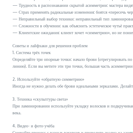
— Трудность в распознавании скрытой асимметрии: мастера видя
— Страх применять радикальные изменения: боятся «пересечь че
— Неправильный выбор техники: неправильный тип ламинировани
— Сложности в обучении: как объяснить эстетическое чутьё прак
— Клиентские ожидания: клиент хочет «симметрию», но не поним
Советы и лайфхаки для решения проблем
1. Система трёх точек
Определяйте три опорные точки: начало брови (отрегулировать по 
линию). Если вы метите эти три точки, большая часть асимметрии
2. Используйте «обратную симметрию»
Иногда не нужно делать обе брови идеальными зеркалами. Делайт
3. Техника «скульптуры света»
При ламинировании используйте укладку волосков и подкручивани
века.
4. Видео- и фото-учёба
Снимайте процесс с разных ракурсов и проводите анализ на заня