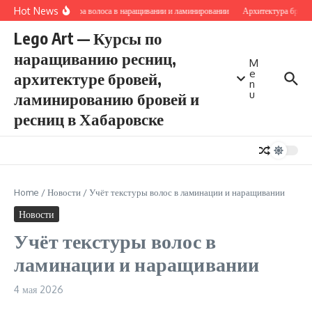
Перейти к содержанию
Hot News
Структура волоса в наращивании и ламинировании
Архитектура бровей
Lego Art — Курсы по
наращиванию ресниц,
M
e
архитектуре бровей,
n
u
ламинированию бровей и
ресниц в Хабаровске
Home
/
Новости
/
Учёт текстуры волос в ламинации и наращивании
Новости
Учёт текстуры волос в
ламинации и наращивании
4 мая 2026