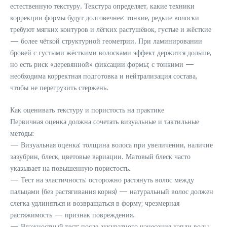
естественную текстуру. Текстура определяет, какие техники
коррекции формы будут долговечнее: тонкие, редкие волоски
требуют мягких контуров и лёгких растушёвок, густые и жёсткие
— более чёткой структурной геометрии. При ламинировании
бровей с густыми жёсткими волосками эффект держится дольше,
но есть риск «деревянной» фиксации формы; с тонкими —
необходима корректная подготовка и нейтрализация состава,
чтобы не перегрузить стержень.
Как оценивать текстуру и пористость на практике
Первичная оценка должна сочетать визуальные и тактильные
методы:
— Визуальная оценка: толщина волоса при увеличении, наличие
зазубрин, блеск, цветовые вариации. Матовый блеск часто
указывает на повышенную пористость.
— Тест на эластичность: осторожно растянуть волос между
пальцами (без растягивания корня) — натуральный волос должен
слегка удлиняться и возвращаться в форму; чрезмерная
растяжимость — признак повреждения.
— Влажностный тест: после аккуратного нанесения капли воды